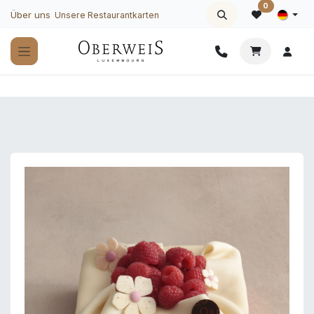
Zum Inhalt springen
0
Über uns
Unsere Restaurantkarten