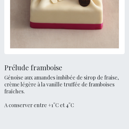
Prélude framboise
Génoise aux amandes imbibée de sirop de fraise,
crème légère à la vanille truffée de framboises
fraîches.
A conserver entre +1°C et 4°C