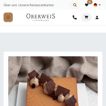
Zum Inhalt springen
0
Über uns
Unsere Restaurantkarten