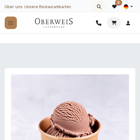
Zum Inhalt springen
0
Über uns
Unsere Restaurantkarten