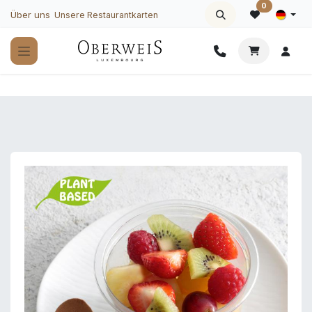
Zum Inhalt springen
0
Über uns
Unsere Restaurantkarten