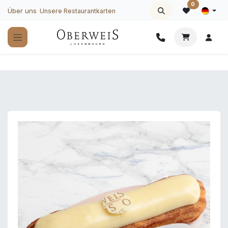
Zum Inhalt springen
0
Über uns
Unsere Restaurantkarten