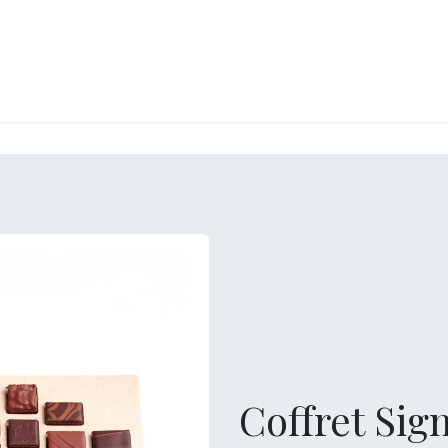
LANGERIE
GLACES
CONFISERIE
TRAITEUR
ENTREPRISES
B
Coffret Sig