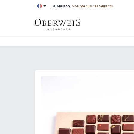
Se rendre au contenu
La Maison
Nos menus restaurants
PÂTISSERIE
BOU