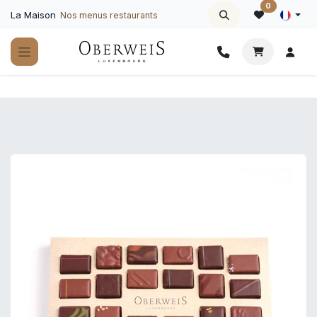
Se rendre au contenu
0
La Maison
Nos menus restaurants