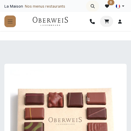
Se rendre au contenu
0
La Maison
Nos menus restaurants