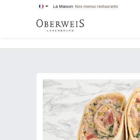
Se rendre au contenu
La Maison
Nos menus restaurants
PÂTISSERIE
BOU