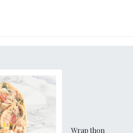
LANGERIE
GLACES
CONFISERIE
TRAITEUR
ENTREPRISES
B
Wrap thon