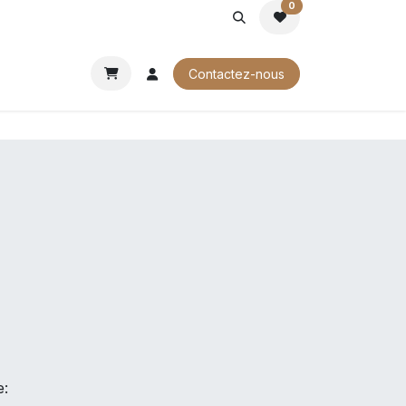
0
ROCHURES
Contactez-nous
e: