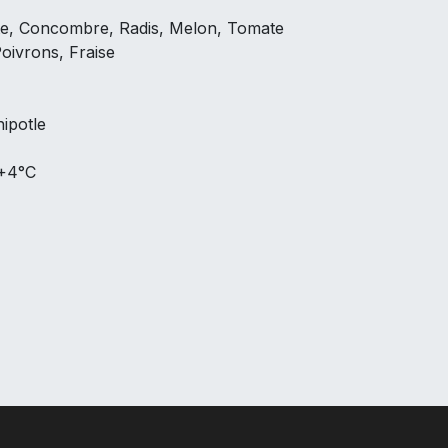
tte, Concombre, Radis, Melon, Tomate
Poivrons, Fraise
ipotle
 +4°C