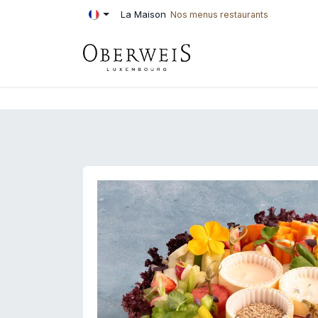
Se rendre au contenu
La Maison
Nos menus restaurants
PÂTISSERIE
BOU