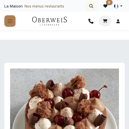
Se rendre au contenu
0
La Maison
Nos menus restaurants