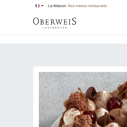
Se rendre au contenu
La Maison
Nos menus restaurants
PÂTISSERIE
BOU