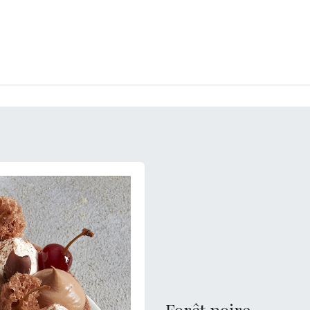
LANGERIE
GLACES
CONFISERIE
TRAITEUR
ENTREPRISES
B