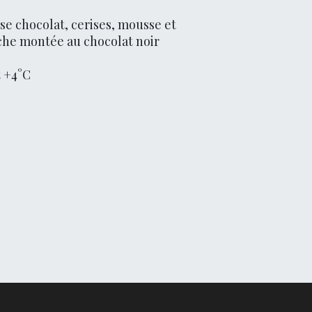
se chocolat, cerises, mousse et
che montée au chocolat noir
t +4°C