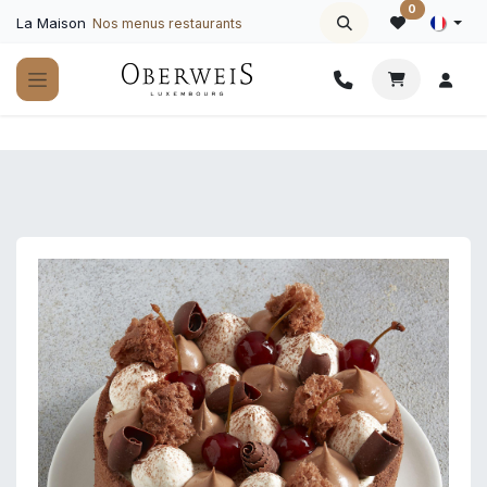
Se rendre au contenu
0
La Maison
Nos menus restaurants