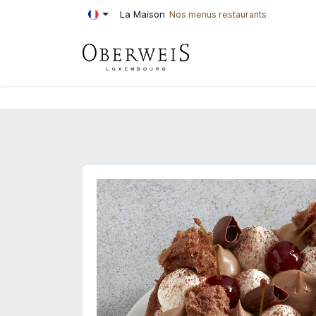
Se rendre au contenu
La Maison
Nos menus restaurants
PÂTISSERIE
BOU