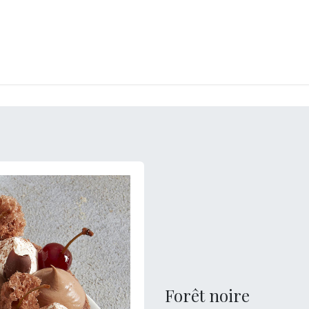
LANGERIE
GLACES
CONFISERIE
TRAITEUR
ENTREPRISES
B
Forêt noire