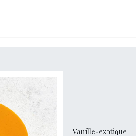
LANGERIE
GLACES
CONFISERIE
TRAITEUR
ENTREPRISES
B
Vanille-exotique