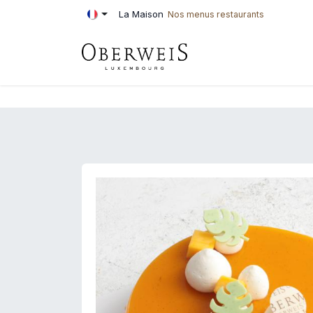
Se rendre au contenu
La Maison
Nos menus restaurants
PÂTISSERIE
BOU