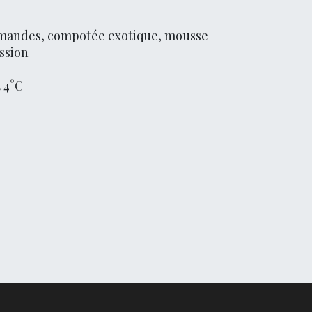
 amandes, compotée exotique, mousse
ssion
 4°C