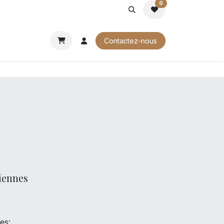
0
ROCHURES
Contactez-nous
iennes
es: