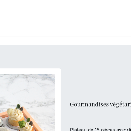
LANGERIE
GLACES
CONFISERIE
TRAITEUR
ENTREPRISES
B
Gourmandises végétar
Plateau de 15 pièces assorti