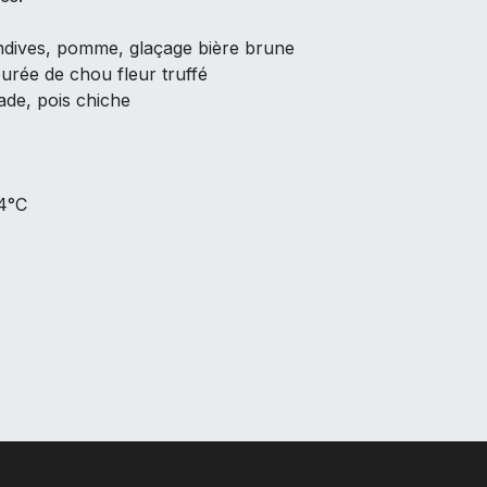
ndives, pomme, glaçage bière brune
purée de chou fleur truffé
ade, pois chiche
 4°C