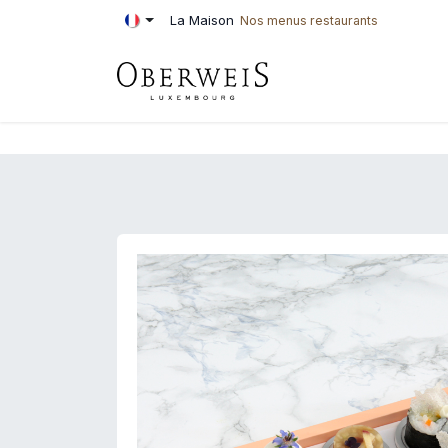
Se rendre au contenu
La Maison
Nos menus restaurants
PÂTISSERIE
BOU