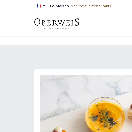
Se rendre au contenu
La Maison
Nos menus restaurants
PÂTISSERIE
BOU