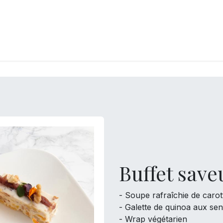
LANGERIE
GLACES
CONFISERIE
TRAITEUR
ENTREPRISES
B
Buffet sav
- Soupe rafraîchie de carot
- Galette de quinoa aux sen
- Wrap végétarien