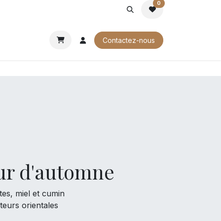
0
ROCHURES
Contactez-nous
eur d'automne
tes, miel et cumin
teurs orientales