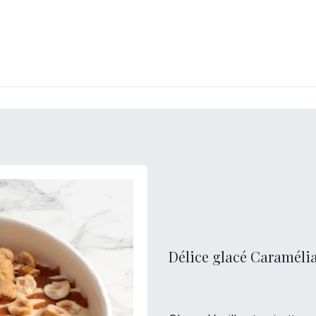
LANGERIE
GLACES
CONFISERIE
TRAITEUR
ENTREPRISES
B
Délice glacé Caraméli