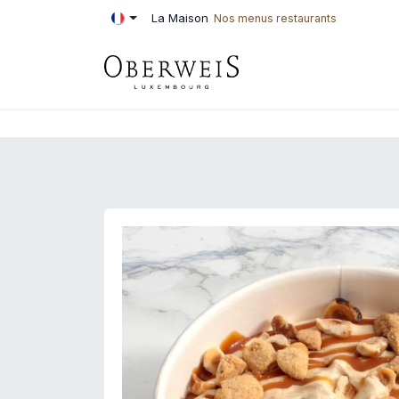
Se rendre au contenu
La Maison
Nos menus restaurants
PÂTISSERIE
BOU