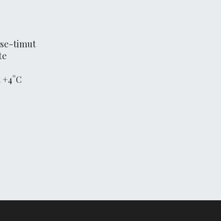
ise-timut
te
t +4°C