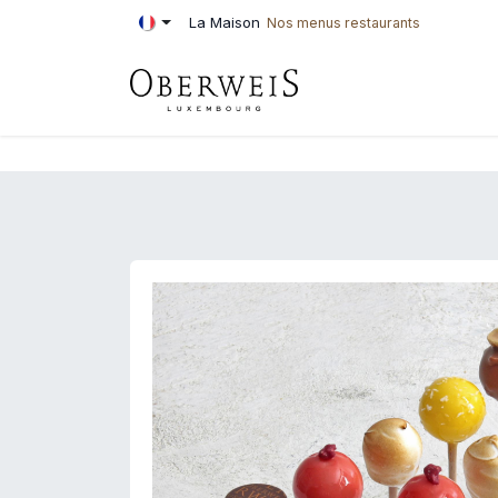
Se rendre au contenu
La Maison
Nos menus restaurants
PÂTISSERIE
BOU