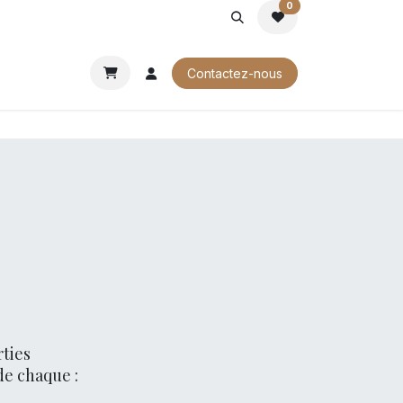
0
ROCHURES
Contactez-nous
rties
de chaque :