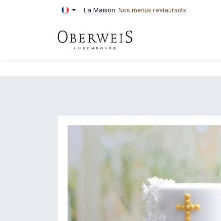
Se rendre au contenu
La Maison
Nos menus restaurants
PÂTISSERIE
BOU