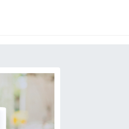
LANGERIE
GLACES
CONFISERIE
TRAITEUR
ENTREPRISES
B