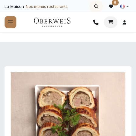
Se rendre au contenu
0
La Maison
Nos menus restaurants