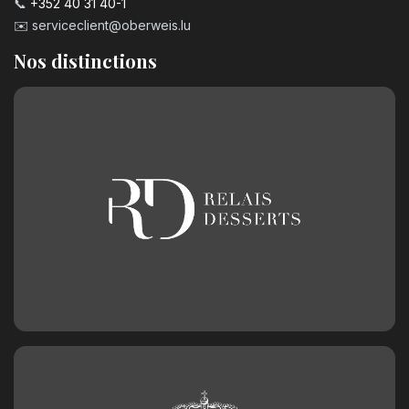
📞
+352 40 31 40-1
✉️
serviceclient@oberweis.lu
Nos distinctions