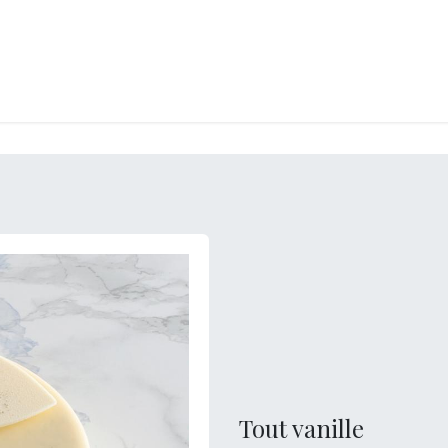
LANGERIE
GLACES
CONFISERIE
TRAITEUR
ENTREPRISES
B
Tout vanille