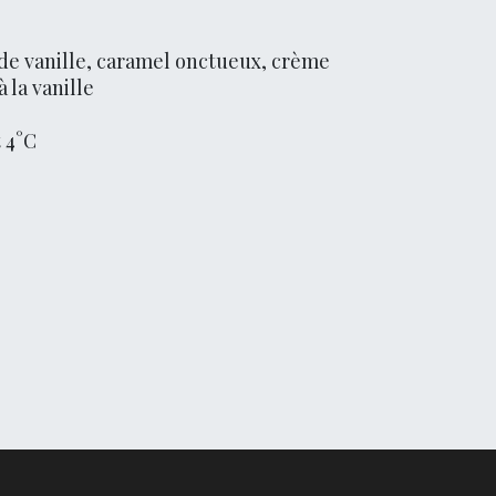
nde vanille, caramel onctueux, crème
 la vanille
 4°C