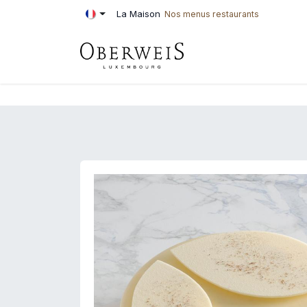
Se rendre au contenu
La Maison
Nos menus restaurants
PÂTISSERIE
BOU