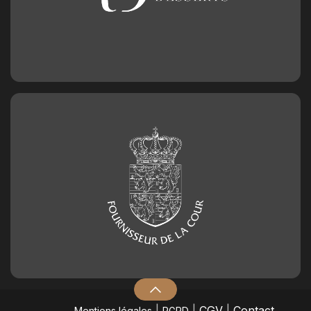
|
|
CGV
|
Contact
Mentions légales
RGPD