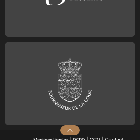
|
|
CGV
|
Contact
Mentions légales
RGPD