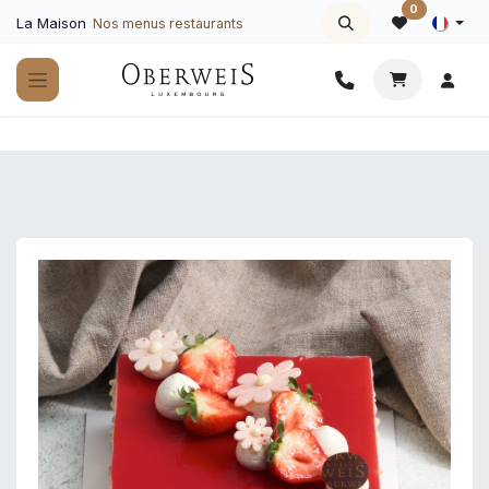
Se rendre au contenu
0
La Maison
Nos menus restaurants