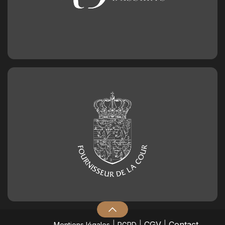
|
|
CGV
|
Contact
Mentions légales
RGPD