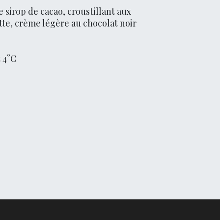
e sirop de cacao, croustillant aux
tte, crème légère au chocolat noir
 4°C