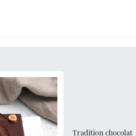
LANGERIE
GLACES
CONFISERIE
TRAITEUR
ENTREPRISES
B
Tradition chocolat