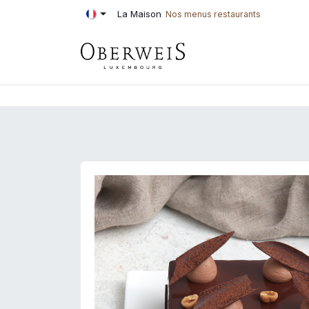
Se rendre au contenu
La Maison
Nos menus restaurants
PÂTISSERIE
BOU