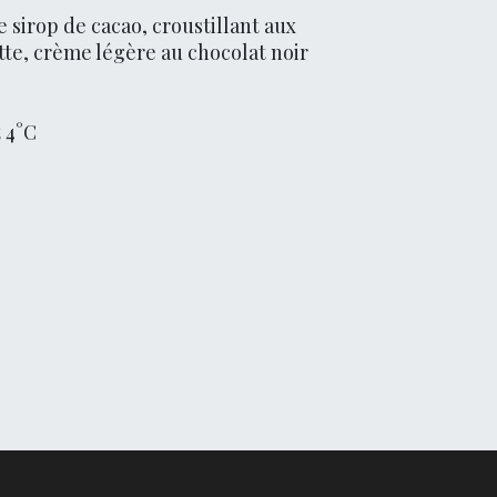
e sirop de cacao, croustillant aux
tte, crème légère au chocolat noir
 4°C