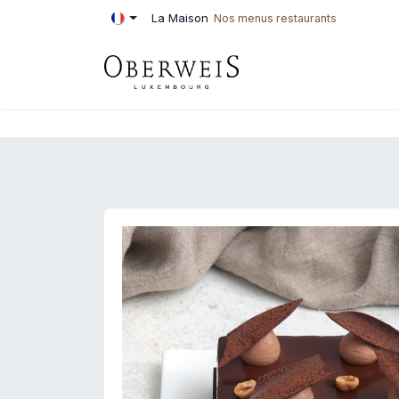
Se rendre au contenu
La Maison
Nos menus restaurants
PÂTISSERIE
BOU