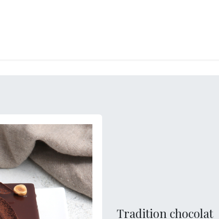
LANGERIE
GLACES
CONFISERIE
TRAITEUR
ENTREPRISES
B
Tradition chocolat