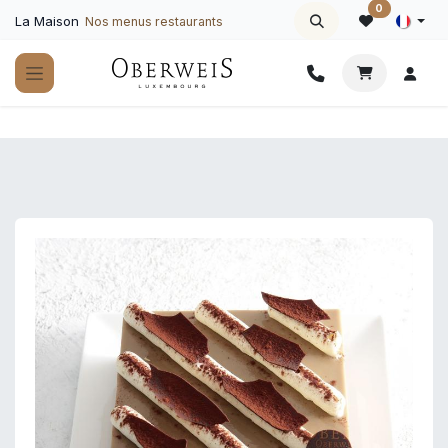
Se rendre au contenu
0
La Maison
Nos menus restaurants