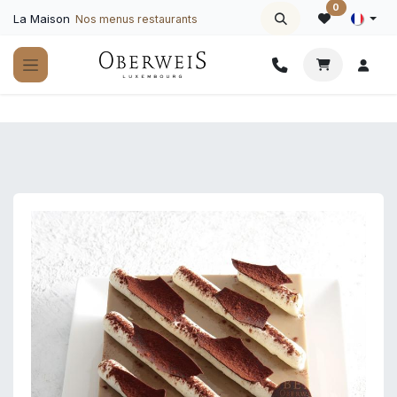
Se rendre au contenu
0
La Maison
Nos menus restaurants