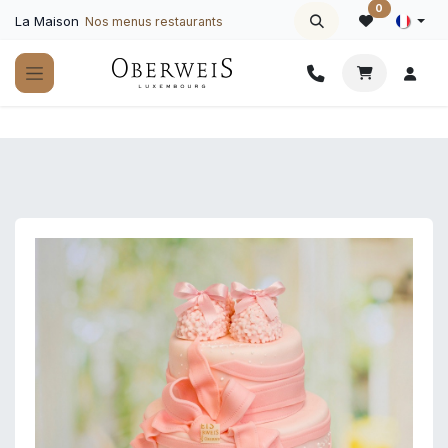
Se rendre au contenu
0
La Maison
Nos menus restaurants