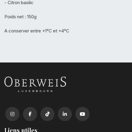
- Citron basilic
Poids net : 150g
A conserver entre +1°C et +4°C
Liens utiles