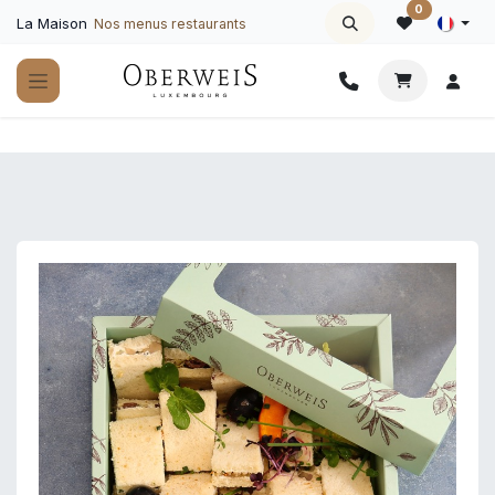
Se rendre au contenu
0
La Maison
Nos menus restaurants