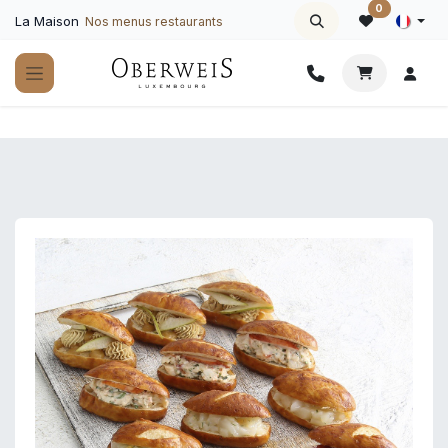
Se rendre au contenu
0
La Maison
Nos menus restaurants