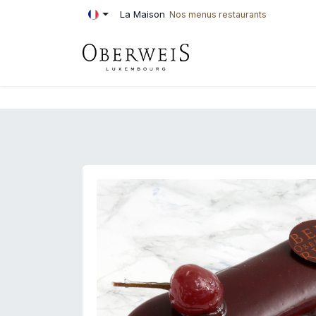
Se rendre au contenu
La Maison
Nos menus restaurants
PÂTISSERIE
BOU