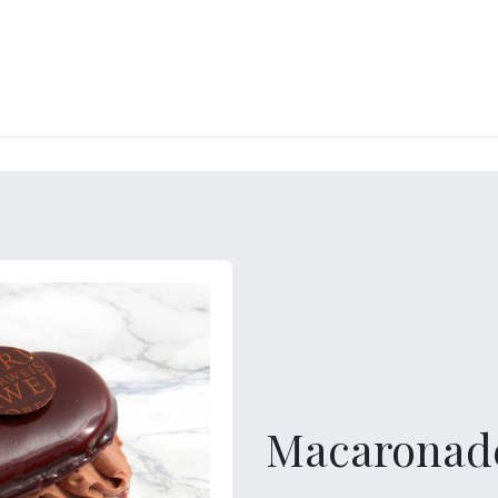
LANGERIE
GLACES
CONFISERIE
TRAITEUR
ENTREPRISES
B
Macaronade