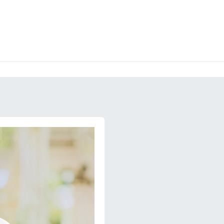
LANGERIE
GLACES
CONFISERIE
TRAITEUR
ENTREPRISES
B