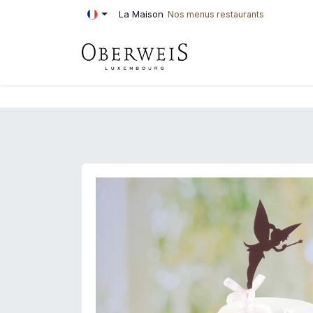
Se rendre au contenu
La Maison
Nos menus restaurants
PÂTISSERIE
BOU