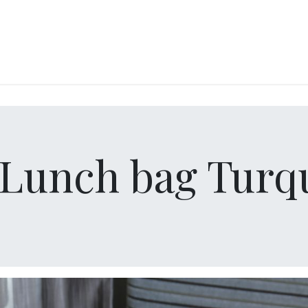
LANGERIE
GLACES
CONFISERIE
TRAITEUR
ENTREPRISES
B
Lunch bag Turqu