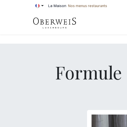
Se rendre au contenu
La Maison
Nos menus restaurants
PÂTISSERIE
BOU
Formule 