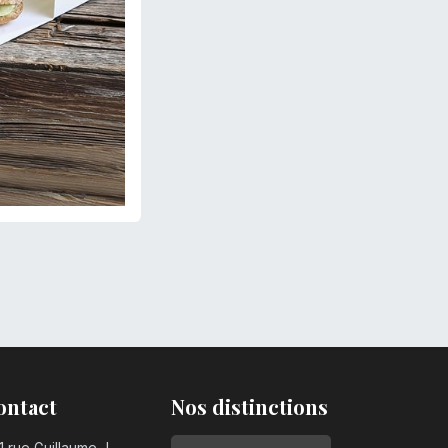
ontact
Nos distinctions
1 rue Guillaume J.