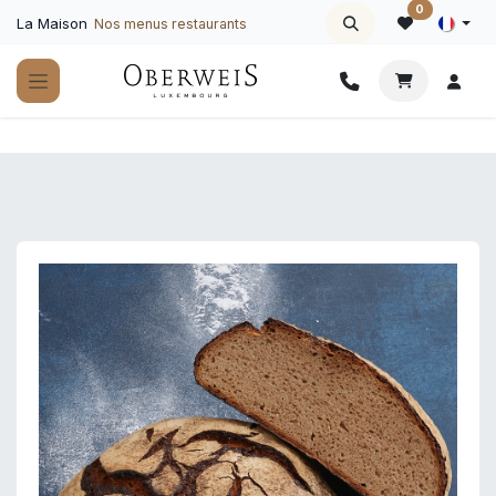
Se rendre au contenu
0
La Maison
Nos menus restaurants