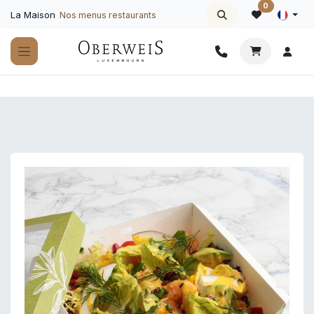
Se rendre au contenu
0
La Maison
Nos menus restaurants