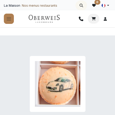
Se rendre au contenu
0
La Maison
Nos menus restaurants