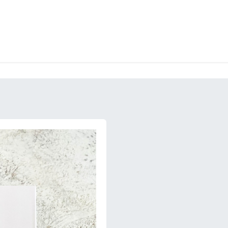
LANGERIE
GLACES
CONFISERIE
TRAITEUR
ENTREPRISES
B