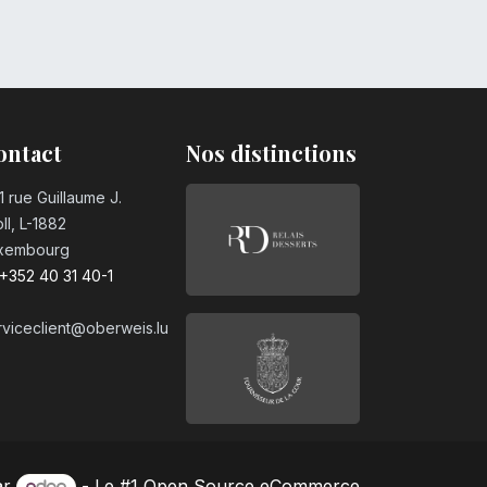
ontact
Nos distinctions
1 rue Guillaume J.
ll, L-1882
xembourg
+352 40 31 40-1
rviceclient@oberweis.lu
ar
- Le #1
Open Source eCommerce