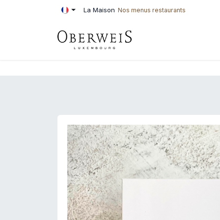
Se rendre au contenu
La Maison
Nos menus restaurants
PÂTISSERIE
BOU