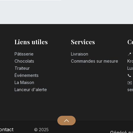
Liens utiles
Services
C
Pâtisserie
Livraison
📍 
Chocolats
Commandes sur mesure
Kro
Traiteur
Lu
Événements
📞
La Maison
✉️
Lanceur d'alerte
se
ontact
© 2025
Généré p