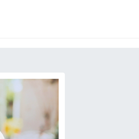
LANGERIE
GLACES
CONFISERIE
TRAITEUR
ENTREPRISES
B