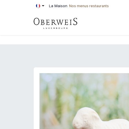
Se rendre au contenu
La Maison
Nos menus restaurants
PÂTISSERIE
BOU