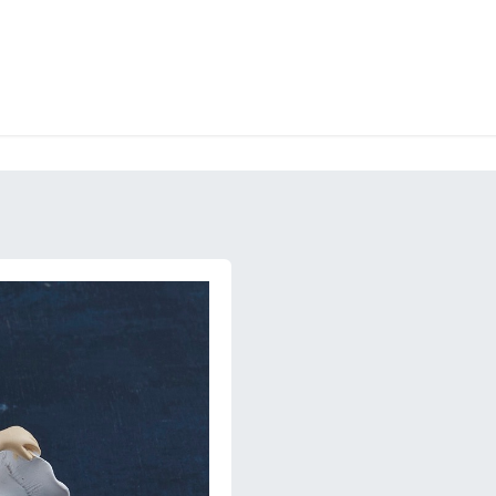
LANGERIE
GLACES
CONFISERIE
TRAITEUR
ENTREPRISES
B