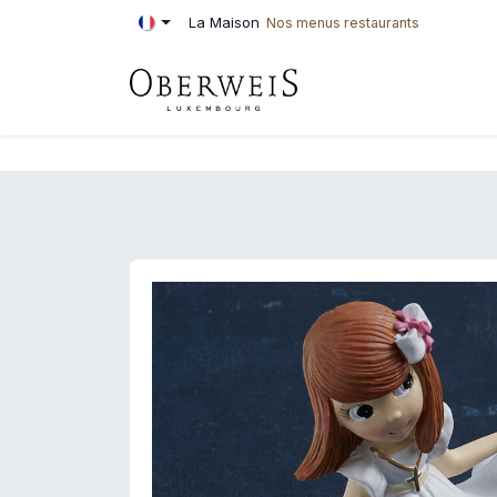
Se rendre au contenu
La Maison
Nos menus restaurants
PÂTISSERIE
BOU