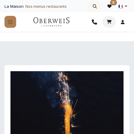
Se rendre au contenu
0
La Maison
Nos menus restaurants