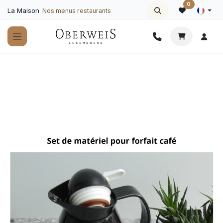
Se rendre au contenu
0
La Maison
Nos menus restaurants