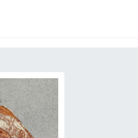
LANGERIE
GLACES
CONFISERIE
TRAITEUR
ENTREPRISES
B