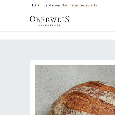
Se rendre au contenu
La Maison
Nos menus restaurants
PÂTISSERIE
BOU