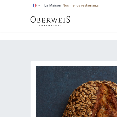
Se rendre au contenu
La Maison
Nos menus restaurants
PÂTISSERIE
BOU