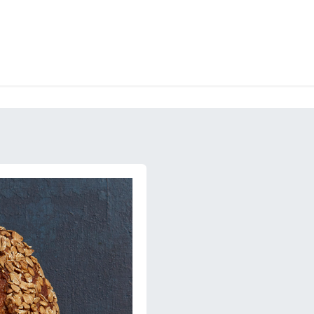
LANGERIE
GLACES
CONFISERIE
TRAITEUR
ENTREPRISES
B