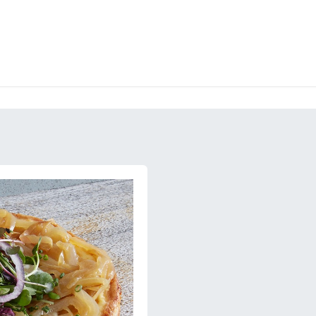
LANGERIE
GLACES
CONFISERIE
TRAITEUR
ENTREPRISES
B