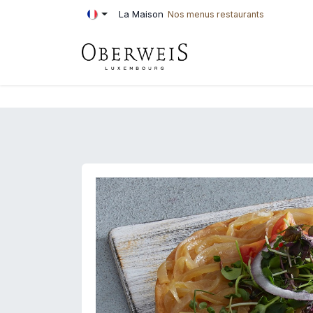
Se rendre au contenu
La Maison
Nos menus restaurants
PÂTISSERIE
BOU