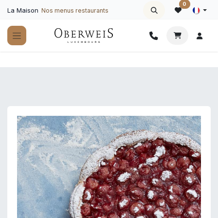
Se rendre au contenu
0
La Maison
Nos menus restaurants