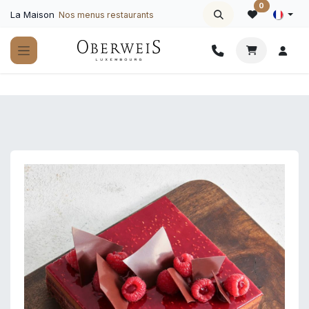
Se rendre au contenu
0
La Maison
Nos menus restaurants